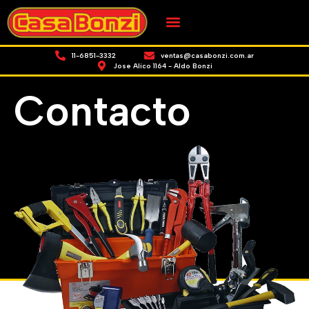
11-6851-3332
ventas@casabonzi.com.ar
Jose Alico 1164 - Aldo Bonzi
Contacto